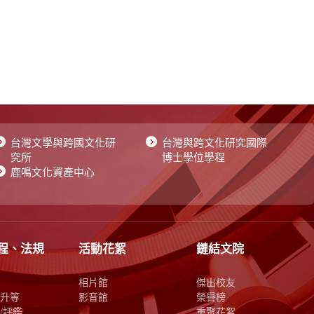
台灣文學與跨國文化研
台灣與跨文化研究國際
究所
博士學位學程
鹿鳴文化資產中心
程、法規
活動花絮
鏈結文院
相片館
傑出校友
升等
影音館
榮譽榜
/評鑑
重聚花絮