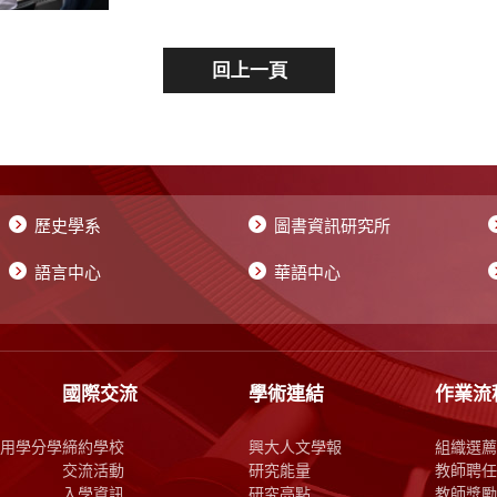
歷史學系
圖書資訊研究所
語言中心
華語中心
國際交流
學術連結
作業流
用學分學
締約學校
興大人文學報
組織選薦
交流活動
研究能量
教師聘任
入學資訊
研究亮點
教師獎勵