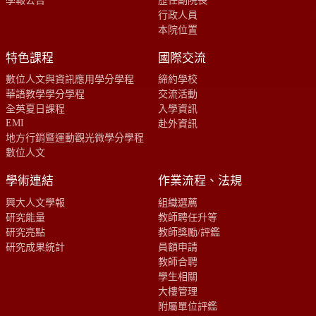
行政人員
本院位置
特色課程
國際交流
數位人文與資訊應用學分學程
締約學校
華語教學學分學程
交流活動
全英夏日課程
入學資訊
EMI
赴外資訊
地方行銷暨運動觀光微學分學程
數位人文
學術連結
作業流程、法規
興大人文學報
組織選薦
研究能量
教師聘任升等
研究亮點
教師獎勵/評鑑
研究成果統計
員額申請
教師合聘
學生相關
大樓管理
附屬單位評鑑