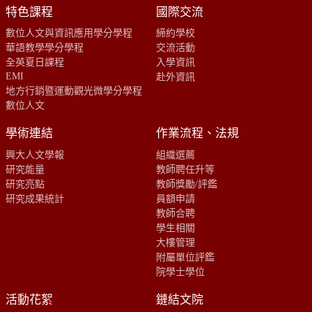
特色課程
國際交流
數位人文與資訊應用學分學程
締約學校
華語教學學分學程
交流活動
全英夏日課程
入學資訊
EMI
赴外資訊
地方行銷暨運動觀光微學分學程
數位人文
學術連結
作業流程、法規
興大人文學報
組織選薦
研究能量
教師聘任升等
研究亮點
教師獎勵/評鑑
研究成果統計
員額申請
教師合聘
學生相關
大樓管理
附屬單位評鑑
院學士學位
活動花絮
鏈結文院