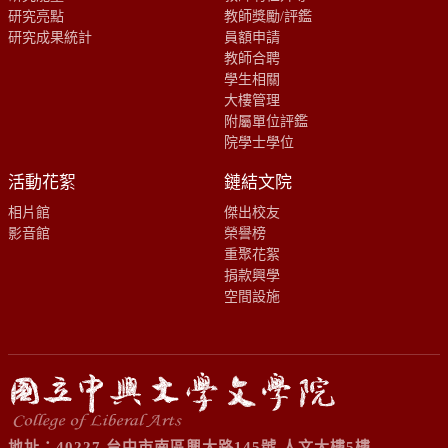
研究亮點
教師獎勵/評鑑
研究成果統計
員額申請
教師合聘
學生相關
大樓管理
附屬單位評鑑
院學士學位
活動花絮
鏈結文院
相片館
傑出校友
影音館
榮譽榜
重聚花絮
捐款興學
空間設施
地址：40227 台中市南區興大路145號 人文大樓5樓