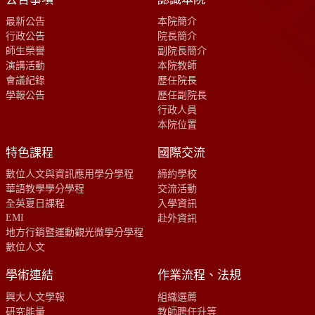
最新公告
本院簡介
行政公告
院長簡介
師生榮譽
副院長簡介
演講活動
本院教師
會議紀錄
歷任院長
學報公告
歷任副院長
行政人員
本院位置
特色課程
國際交流
數位人文與資訊應用學分學程
締約學校
華語教學學分學程
交流活動
全英夏日課程
入學資訊
EMI
赴外資訊
地方行銷暨運動觀光微學分學程
數位人文
學術連結
作業流程、法規
興大人文學報
組織選薦
研究能量
教師聘任升等