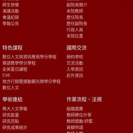
師生榮譽
副院長簡介
演講活動
本院教師
會議紀錄
歷任院長
學報公告
歷任副院長
行政人員
本院位置
特色課程
國際交流
數位人文與資訊應用學分學程
締約學校
華語教學學分學程
交流活動
全英夏日課程
入學資訊
EMI
赴外資訊
地方行銷暨運動觀光微學分學程
數位人文
學術連結
作業流程、法規
興大人文學報
組織選薦
研究能量
教師聘任升等
研究亮點
教師獎勵/評鑑
研究成果統計
員額申請