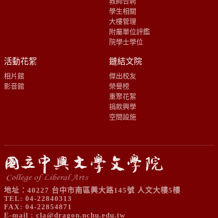
教師合聘
學生相關
大樓管理
附屬單位評鑑
院學士學位
活動花絮
鏈結文院
相片館
傑出校友
影音館
榮譽榜
重聚花絮
捐款興學
空間設施
地址：40227 台中市南區興大路145號 人文大樓5樓
TEL: 04-22840313
FAX: 04-22854871
E-mail :
cla@dragon.nchu.edu.tw