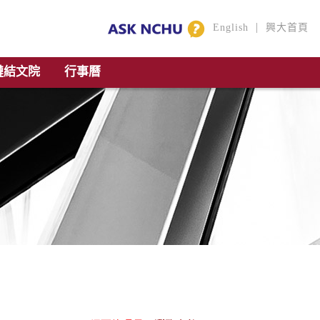
|
English
興大首頁
鏈結文院
行事曆