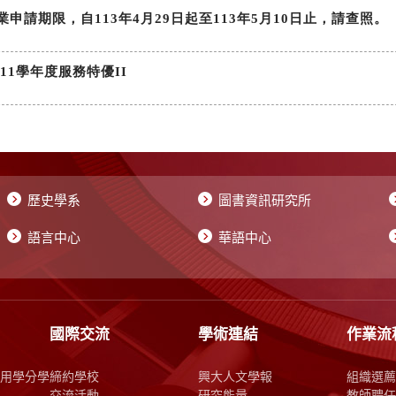
歷史學系
圖書資訊研究所
語言中心
華語中心
國際交流
學術連結
作業流
用學分學
締約學校
興大人文學報
組織選薦
交流活動
研究能量
教師聘任