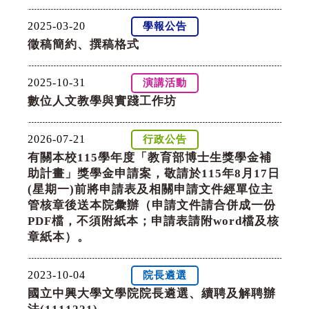
2025-03-20
學報公告
徵稿簡約、撰稿格式
2025-10-31
演講活動
數位人文教學與實踐工作坊
2026-07-21
行政公告
有關本校115學年度「教育部博士生獎學金補
助計畫」獎學金申請案，敬請於115年8月17日
(星期一)前將申請表及相關申請文件經單位主
管核章後送本院彙辦（申請文件請合併成一份
PDF檔，不須附紙本；申請表請附word檔及核
章紙本）。
2023-10-04
院長遴選
國立中興大學文學院院長遴選、續聘及解聘辦