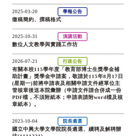
2025-03-20
學報公告
徵稿簡約、撰稿格式
2025-10-31
演講活動
數位人文教學與實踐工作坊
2026-07-21
行政公告
有關本校115學年度「教育部博士生獎學金補
助計畫」獎學金申請案，敬請於115年8月17日
(星期一)前將申請表及相關申請文件經單位主
管核章後送本院彙辦（申請文件請合併成一份
PDF檔，不須附紙本；申請表請附word檔及核
章紙本）。
2023-10-04
院長遴選
國立中興大學文學院院長遴選、續聘及解聘辦