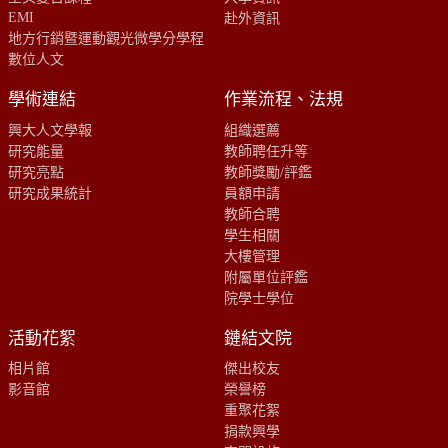
EMI
赴外資訊
地方行銷暨運動觀光微學分學程
數位人文
學術連結
作業流程、法規
興大人文學報
組織選薦
研究能量
教師聘任升等
研究亮點
教師獎勵/評鑑
研究成果統計
員額申請
教師合聘
學生相關
大樓管理
附屬單位評鑑
院學士學位
活動花絮
鏈結文院
相片館
傑出校友
影音館
榮譽榜
重聚花絮
捐款興學