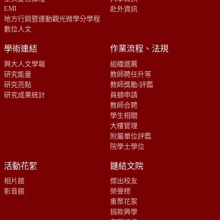
EMI
赴外資訊
地方行銷暨運動觀光微學分學程
數位人文
學術連結
作業流程、法規
興大人文學報
組織選薦
研究能量
教師聘任升等
研究亮點
教師獎勵/評鑑
研究成果統計
員額申請
教師合聘
學生相關
大樓管理
附屬單位評鑑
院學士學位
活動花絮
鏈結文院
相片館
傑出校友
影音館
榮譽榜
重聚花絮
捐款興學