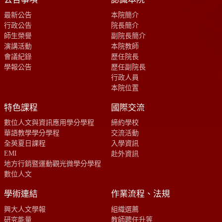
最新公告
本院簡介
行政公告
院長簡介
師生榮譽
副院長簡介
演講活動
本院教師
會議紀錄
歷任院長
學報公告
歷任副院長
行政人員
本院位置
特色課程
國際交流
數位人文與資訊應用學分學程
締約學校
華語教學學分學程
交流活動
全英夏日課程
入學資訊
EMI
赴外資訊
地方行銷暨運動觀光微學分學程
數位人文
學術連結
作業流程、法規
興大人文學報
組織選薦
研究能量
教師聘任升等