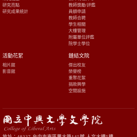
研究亮點
教師獎勵/評鑑
研究成果統計
員額申請
教師合聘
學生相關
大樓管理
附屬單位評鑑
院學士學位
活動花絮
鏈結文院
相片館
傑出校友
影音館
榮譽榜
重聚花絮
捐款興學
空間設施
地址：40227 台中市南區興大路145號 人文大樓5樓