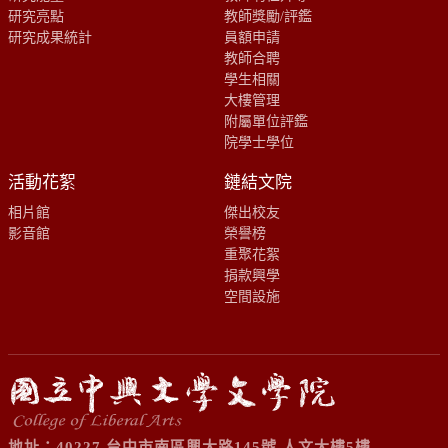
研究亮點
教師獎勵/評鑑
研究成果統計
員額申請
教師合聘
學生相關
大樓管理
附屬單位評鑑
院學士學位
活動花絮
鏈結文院
相片館
傑出校友
影音館
榮譽榜
重聚花絮
捐款興學
空間設施
地址：40227 台中市南區興大路145號 人文大樓5樓