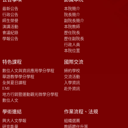
最新公告
本院簡介
行政公告
院長簡介
師生榮譽
副院長簡介
演講活動
本院教師
會議紀錄
歷任院長
學報公告
歷任副院長
行政人員
本院位置
特色課程
國際交流
數位人文與資訊應用學分學程
締約學校
華語教學學分學程
交流活動
全英夏日課程
入學資訊
EMI
赴外資訊
地方行銷暨運動觀光微學分學程
數位人文
學術連結
作業流程、法規
興大人文學報
組織選薦
研究能量
教師聘任升等