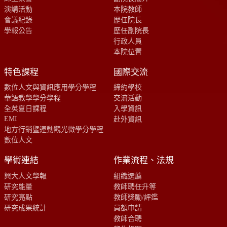
演講活動
本院教師
會議紀錄
歷任院長
學報公告
歷任副院長
行政人員
本院位置
特色課程
國際交流
數位人文與資訊應用學分學程
締約學校
華語教學學分學程
交流活動
全英夏日課程
入學資訊
EMI
赴外資訊
地方行銷暨運動觀光微學分學程
數位人文
學術連結
作業流程、法規
興大人文學報
組織選薦
研究能量
教師聘任升等
研究亮點
教師獎勵/評鑑
研究成果統計
員額申請
教師合聘