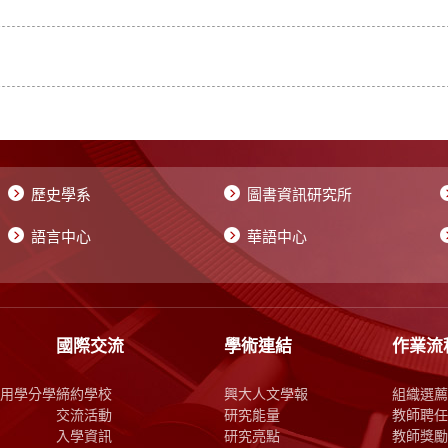
歷史學系
圖書資訊研究所
語言中心
華語中心
國際交流
學術連結
作業流
用學分學
締約學校
興大人文學報
組織選薦
交流活動
研究能量
教師聘任
入學資訊
研究亮點
教師獎勵