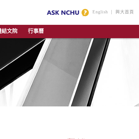
|
English
興大首頁
鏈結文院
行事曆