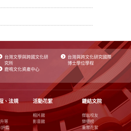
台灣文學與跨國文化研
台灣與跨文化研究國際
究所
博士學位學程
鹿鳴文化資產中心
程、法規
活動花絮
鏈結文院
相片館
傑出校友
升等
影音館
榮譽榜
/評鑑
重聚花絮