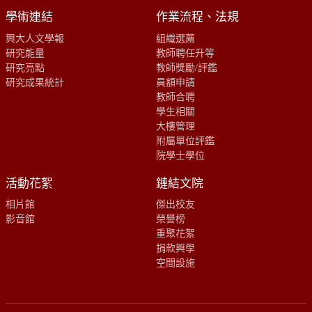
學術連結
作業流程、法規
興大人文學報
組織選薦
研究能量
教師聘任升等
研究亮點
教師獎勵/評鑑
研究成果統計
員額申請
教師合聘
學生相關
大樓管理
附屬單位評鑑
院學士學位
活動花絮
鏈結文院
相片館
傑出校友
影音館
榮譽榜
重聚花絮
捐款興學
空間設施