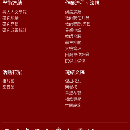
學術連結
作業流程、法規
興大人文學報
組織選薦
研究能量
教師聘任升等
研究亮點
教師獎勵/評鑑
研究成果統計
員額申請
教師合聘
學生相關
大樓管理
附屬單位評鑑
院學士學位
活動花絮
鏈結文院
相片館
傑出校友
影音館
榮譽榜
重聚花絮
捐款興學
空間設施