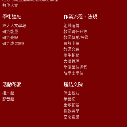
數位人文
學術連結
作業流程、法規
興大人文學報
組織選薦
研究能量
教師聘任升等
研究亮點
教師獎勵/評鑑
研究成果統計
員額申請
教師合聘
學生相關
大樓管理
附屬單位評鑑
院學士學位
活動花絮
鏈結文院
相片館
傑出校友
影音館
榮譽榜
重聚花絮
捐款興學
空間設施