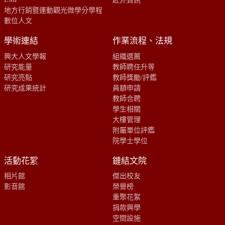
赴外資訊
地方行銷暨運動觀光微學分學程
數位人文
學術連結
作業流程、法規
興大人文學報
組織選薦
研究能量
教師聘任升等
研究亮點
教師獎勵/評鑑
研究成果統計
員額申請
教師合聘
學生相關
大樓管理
附屬單位評鑑
院學士學位
活動花絮
鏈結文院
相片館
傑出校友
影音館
榮譽榜
重聚花絮
捐款興學
空間設施