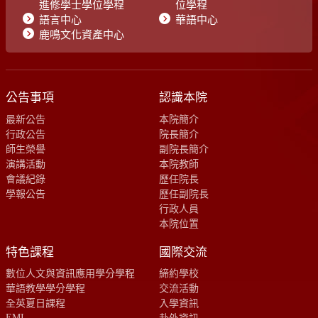
進修學士學位學程
位學程
語言中心
華語中心
鹿鳴文化資產中心
公告事項
認識本院
最新公告
本院簡介
行政公告
院長簡介
師生榮譽
副院長簡介
演講活動
本院教師
會議紀錄
歷任院長
學報公告
歷任副院長
行政人員
本院位置
特色課程
國際交流
數位人文與資訊應用學分學程
締約學校
華語教學學分學程
交流活動
全英夏日課程
入學資訊
EMI