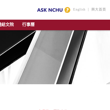
|
English
興大首頁
鏈結文院
行事曆